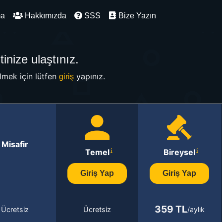
ma
Hakkımızda
SSS
Bize Yazın
inize ulaştınız.
mek için lütfen
yapınız.
giriş
Misafir
Temel
Bireysel
Giriş Yap
Giriş Yap
359 TL
Ücretsiz
Ücretsiz
/aylık