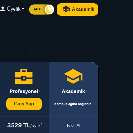
Üyelik
Akademik
GECE
Profesyonel
Akademik
Giriş Yap
Kampüs ağına bağlanın.
3529 TL
/aylık
Teklif Al