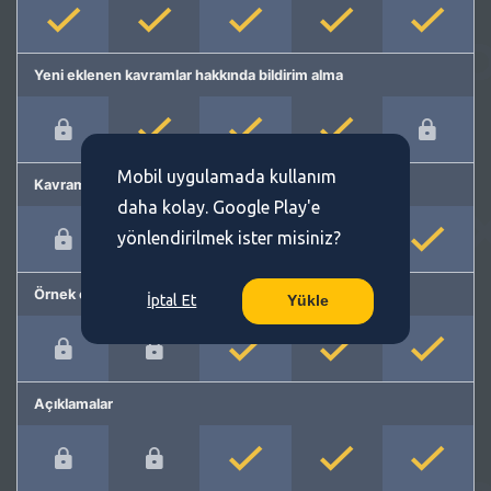
Yeni eklenen kavramlar hakkında bildirim alma
Mobil uygulamada kullanım
Kavram önerme
daha kolay. Google Play'e
yönlendirilmek ister misiniz?
Örnek cümleler
İptal Et
Yükle
Açıklamalar