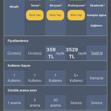
Temel
Bireysel
Profesyonel
Akademik
Misafir
Kampüs ağına
Giriş Yap
Giriş Yap
Giriş Yap
bağlanın.
Fiyatlandırma
359
3529
Ücretsiz
Ücretsiz
/aylık
/aylık
Teklif Al
TL
TL
Kullanıcı Sayısı
1
1
1
5+
Kampüs
Kullanıcı
Kullanıcı
Kullanıcı
Kullanıcı
Günlük arama sınırı
5
30
1 arama
Sınırsız
Sınırsız
arama
arama