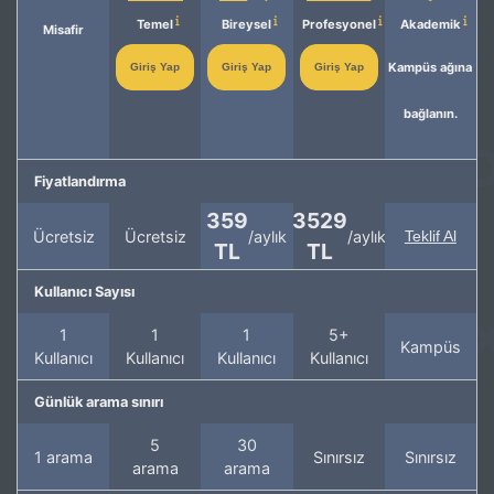
Temel
Bireysel
Profesyonel
Akademik
Misafir
Kampüs ağına
Giriş Yap
Giriş Yap
Giriş Yap
bağlanın.
Fiyatlandırma
359
3529
Ücretsiz
Ücretsiz
/aylık
/aylık
Teklif Al
TL
TL
Kullanıcı Sayısı
1
1
1
5+
Kampüs
Kullanıcı
Kullanıcı
Kullanıcı
Kullanıcı
Günlük arama sınırı
5
30
1 arama
Sınırsız
Sınırsız
arama
arama