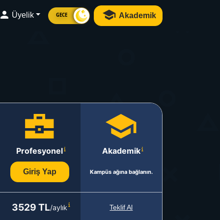
Üyelik
Akademik
GECE
Profesyonel
Akademik
Giriş Yap
Kampüs ağına bağlanın.
3529 TL
/aylık
Teklif Al