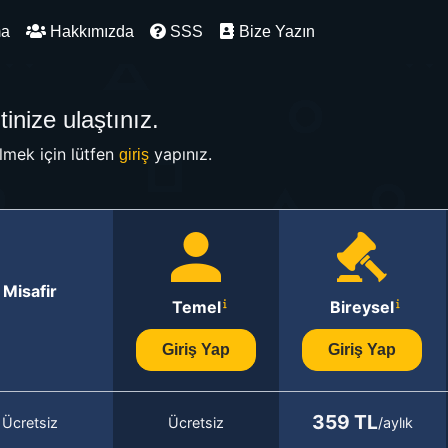
ma
Hakkımızda
SSS
Bize Yazın
inize ulaştınız.
mek için lütfen
yapınız.
giriş
Misafir
Temel
Bireysel
Giriş Yap
Giriş Yap
359 TL
Ücretsiz
Ücretsiz
/aylık