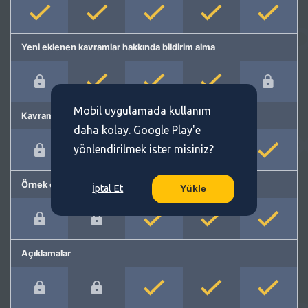
Yeni eklenen kavramlar hakkında bildirim alma
Mobil uygulamada kullanım
Kavram önerme
daha kolay. Google Play'e
yönlendirilmek ister misiniz?
Örnek cümleler
İptal Et
Yükle
Açıklamalar