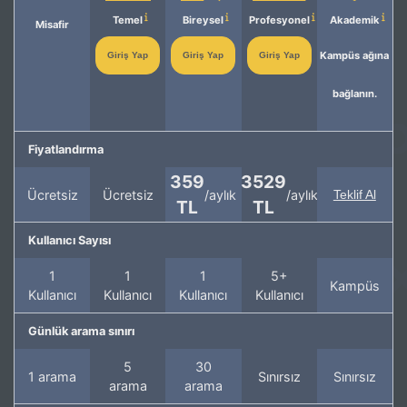
Temel
Bireysel
Profesyonel
Akademik
Misafir
Kampüs ağına
Giriş Yap
Giriş Yap
Giriş Yap
bağlanın.
Fiyatlandırma
359
3529
Ücretsiz
Ücretsiz
/aylık
/aylık
Teklif Al
TL
TL
Kullanıcı Sayısı
1
1
1
5+
Kampüs
Kullanıcı
Kullanıcı
Kullanıcı
Kullanıcı
Günlük arama sınırı
5
30
1 arama
Sınırsız
Sınırsız
arama
arama