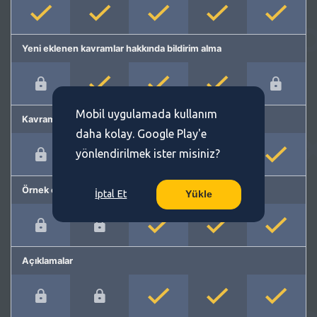
Yeni eklenen kavramlar hakkında bildirim alma
Mobil uygulamada kullanım
Kavram önerme
daha kolay. Google Play'e
yönlendirilmek ister misiniz?
Örnek cümleler
İptal Et
Yükle
Açıklamalar