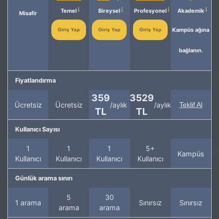
Temel
Bireysel
Profesyonel
Akademik
Misafir
Kampüs ağına
Giriş Yap
Giriş Yap
Giriş Yap
bağlanın.
Fiyatlandırma
359
3529
Ücretsiz
Ücretsiz
/aylık
/aylık
Teklif Al
TL
TL
Kullanıcı Sayısı
1
1
1
5+
Kampüs
Kullanıcı
Kullanıcı
Kullanıcı
Kullanıcı
Günlük arama sınırı
5
30
1 arama
Sınırsız
Sınırsız
arama
arama