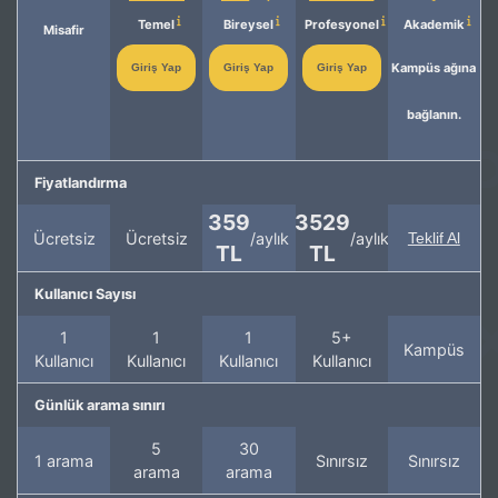
Temel
Bireysel
Profesyonel
Akademik
Misafir
Kampüs ağına
Giriş Yap
Giriş Yap
Giriş Yap
bağlanın.
Fiyatlandırma
359
3529
Ücretsiz
Ücretsiz
/aylık
/aylık
Teklif Al
TL
TL
Kullanıcı Sayısı
1
1
1
5+
Kampüs
Kullanıcı
Kullanıcı
Kullanıcı
Kullanıcı
Günlük arama sınırı
5
30
1 arama
Sınırsız
Sınırsız
arama
arama