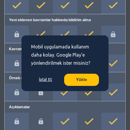
Yeni eklenen kavramlar hakkında bildirim alma
Mobil uygulamada kullanım
Kavram önerme
daha kolay. Google Play'e
yönlendirilmek ister misiniz?
Örnek cümleler
İptal Et
Yükle
Açıklamalar