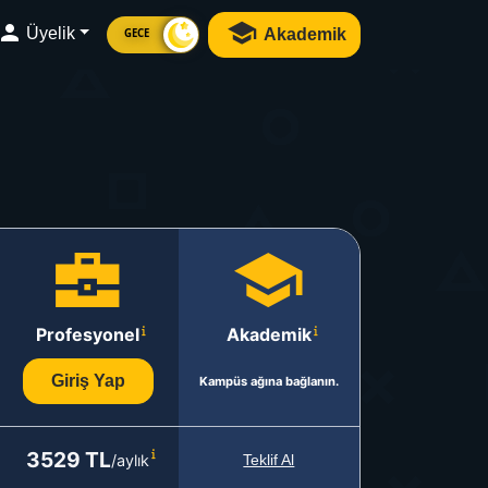
Üyelik
Akademik
GECE
Profesyonel
Akademik
Giriş Yap
Kampüs ağına bağlanın.
3529 TL
/aylık
Teklif Al