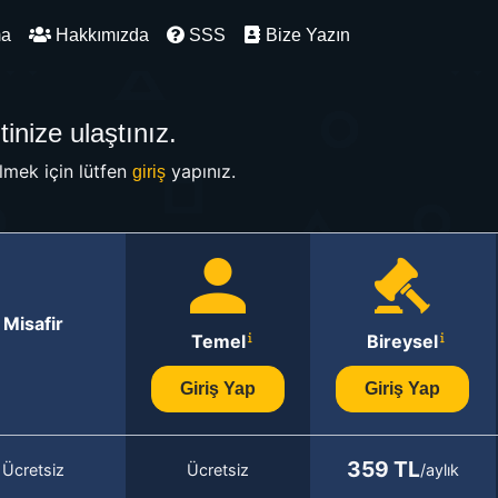
ma
Hakkımızda
SSS
Bize Yazın
inize ulaştınız.
mek için lütfen
yapınız.
giriş
Misafir
Temel
Bireysel
Giriş Yap
Giriş Yap
359 TL
Ücretsiz
Ücretsiz
/aylık