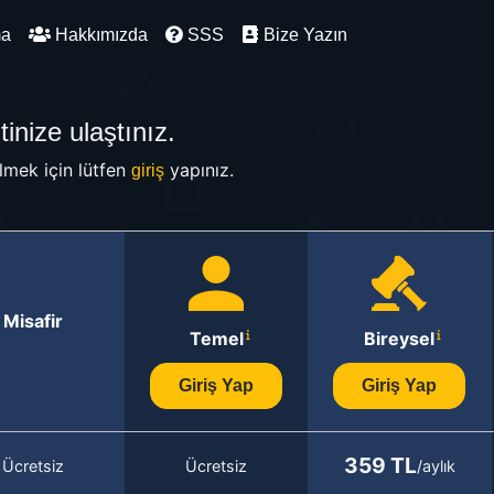
ma
Hakkımızda
SSS
Bize Yazın
inize ulaştınız.
mek için lütfen
yapınız.
giriş
Misafir
Temel
Bireysel
Giriş Yap
Giriş Yap
359 TL
Ücretsiz
Ücretsiz
/aylık