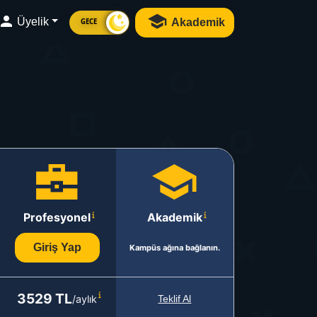
Üyelik
Akademik
GECE
Profesyonel
Akademik
Giriş Yap
Kampüs ağına bağlanın.
3529 TL
/aylık
Teklif Al