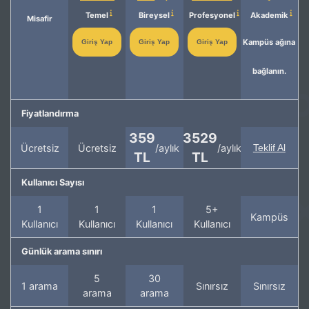
Temel
Bireysel
Profesyonel
Akademik
Misafir
Kampüs ağına
Giriş Yap
Giriş Yap
Giriş Yap
bağlanın.
Fiyatlandırma
359
3529
Ücretsiz
Ücretsiz
/aylık
/aylık
Teklif Al
TL
TL
Kullanıcı Sayısı
1
1
1
5+
Kampüs
Kullanıcı
Kullanıcı
Kullanıcı
Kullanıcı
Günlük arama sınırı
5
30
1 arama
Sınırsız
Sınırsız
arama
arama