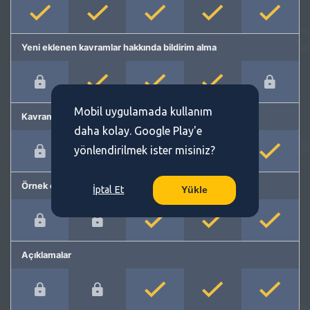
Yeni eklenen kavramlar hakkında bildirim alma
Mobil uygulamada kullanım
Kavram önerme
daha kolay. Google Play'e
yönlendirilmek ister misiniz?
Örnek cümleler
İptal Et
Yükle
Açıklamalar