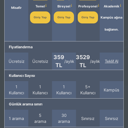
Temel
Bireysel
Profesyonel
Akademik
Misafir
Kampüs ağına
Giriş Yap
Giriş Yap
Giriş Yap
bağlanın.
Fiyatlandırma
359
3529
Ücretsiz
Ücretsiz
/aylık
/aylık
Teklif Al
TL
TL
Kullanıcı Sayısı
1
1
1
5+
Kampüs
Kullanıcı
Kullanıcı
Kullanıcı
Kullanıcı
Günlük arama sınırı
5
30
1 arama
Sınırsız
Sınırsız
arama
arama