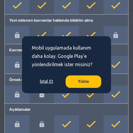
Yeni eklenen kavramlar hakkında bildirim alma
Mobil uygulamada kullanım
Kavram önerme
daha kolay. Google Play'e
yönlendirilmek ister misiniz?
Örnek cümleler
İptal Et
Yükle
Açıklamalar