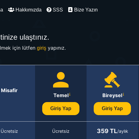
ma
Hakkımızda
SSS
Bize Yazın
inize ulaştınız.
mek için lütfen
yapınız.
giriş
Misafir
Temel
Bireysel
Giriş Yap
Giriş Yap
359 TL
Ücretsiz
Ücretsiz
/aylık