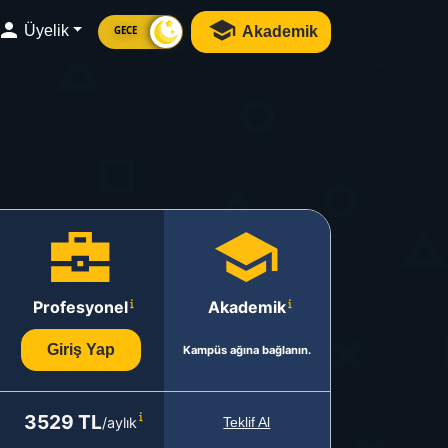
Üyelik
Akademik
GECE
Profesyonel
Akademik
Giriş Yap
Kampüs ağına bağlanın.
3529 TL
/aylık
Teklif Al