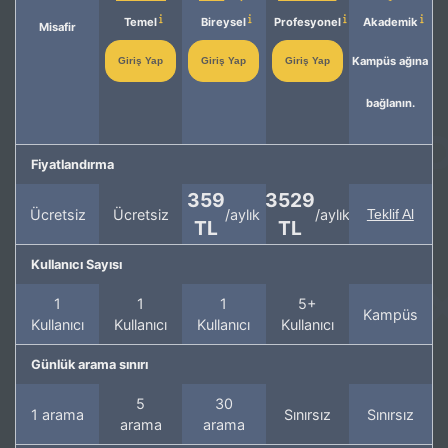
Temel
Bireysel
Profesyonel
Akademik
Misafir
Kampüs ağına
Giriş Yap
Giriş Yap
Giriş Yap
bağlanın.
Fiyatlandırma
359
3529
Ücretsiz
Ücretsiz
/aylık
/aylık
Teklif Al
TL
TL
Kullanıcı Sayısı
1
1
1
5+
Kampüs
Kullanıcı
Kullanıcı
Kullanıcı
Kullanıcı
Günlük arama sınırı
5
30
1 arama
Sınırsız
Sınırsız
arama
arama