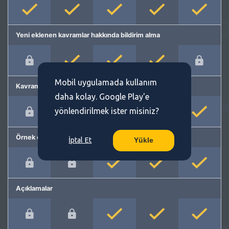
Yeni eklenen kavramlar hakkında bildirim alma
Mobil uygulamada kullanım
Kavram önerme
daha kolay. Google Play'e
yönlendirilmek ister misiniz?
Örnek cümleler
İptal Et
Yükle
Açıklamalar