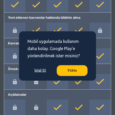
Yeni eklenen kavramlar hakkında bildirim alma
Mobil uygulamada kullanım
Kavram önerme
daha kolay. Google Play'e
yönlendirilmek ister misiniz?
Örnek cümleler
İptal Et
Yükle
Açıklamalar