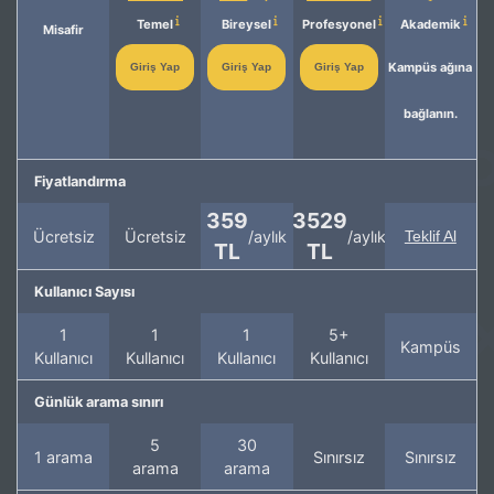
Temel
Bireysel
Profesyonel
Akademik
Misafir
Kampüs ağına
Giriş Yap
Giriş Yap
Giriş Yap
bağlanın.
Fiyatlandırma
359
3529
Ücretsiz
Ücretsiz
/aylık
/aylık
Teklif Al
TL
TL
Kullanıcı Sayısı
1
1
1
5+
Kampüs
Kullanıcı
Kullanıcı
Kullanıcı
Kullanıcı
Günlük arama sınırı
5
30
1 arama
Sınırsız
Sınırsız
arama
arama