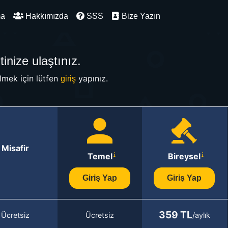
ma
Hakkımızda
SSS
Bize Yazın
inize ulaştınız.
mek için lütfen
yapınız.
giriş
Misafir
Temel
Bireysel
Giriş Yap
Giriş Yap
359 TL
Ücretsiz
Ücretsiz
/aylık