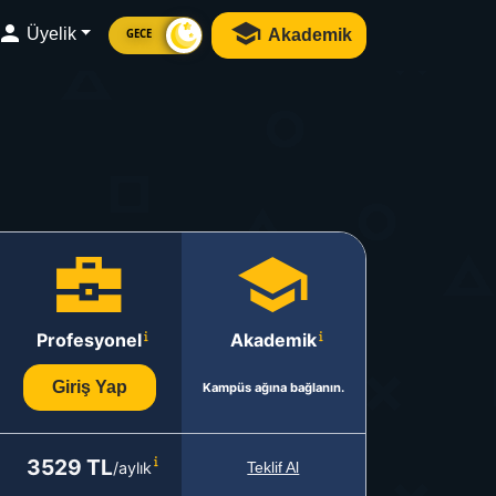
Üyelik
Akademik
GECE
Profesyonel
Akademik
Giriş Yap
Kampüs ağına bağlanın.
3529 TL
/aylık
Teklif Al