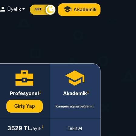
Üyelik
Akademik
GECE
Profesyonel
Akademik
Giriş Yap
Kampüs ağına bağlanın.
3529 TL
/aylık
Teklif Al