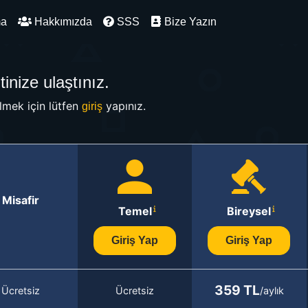
ma
Hakkımızda
SSS
Bize Yazın
inize ulaştınız.
mek için lütfen
yapınız.
giriş
Misafir
Temel
Bireysel
Giriş Yap
Giriş Yap
359 TL
Ücretsiz
Ücretsiz
/aylık