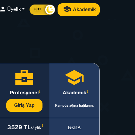
Üyelik
Akademik
GECE
Profesyonel
Akademik
Giriş Yap
Kampüs ağına bağlanın.
3529 TL
/aylık
Teklif Al