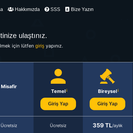
ma
Hakkımızda
SSS
Bize Yazın
inize ulaştınız.
mek için lütfen
yapınız.
giriş
Misafir
Temel
Bireysel
Giriş Yap
Giriş Yap
359 TL
Ücretsiz
Ücretsiz
/aylık