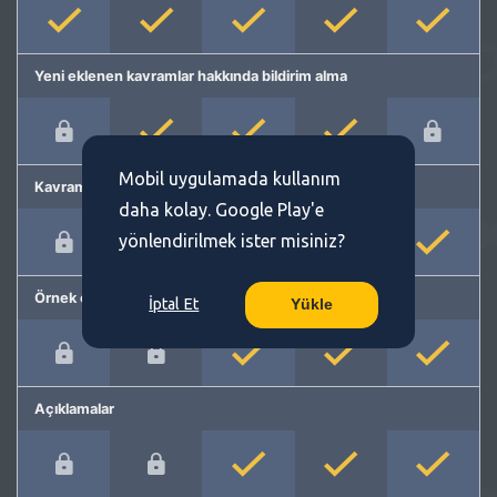
Yeni eklenen kavramlar hakkında bildirim alma
Mobil uygulamada kullanım
Kavram önerme
daha kolay. Google Play'e
yönlendirilmek ister misiniz?
Örnek cümleler
İptal Et
Yükle
Açıklamalar