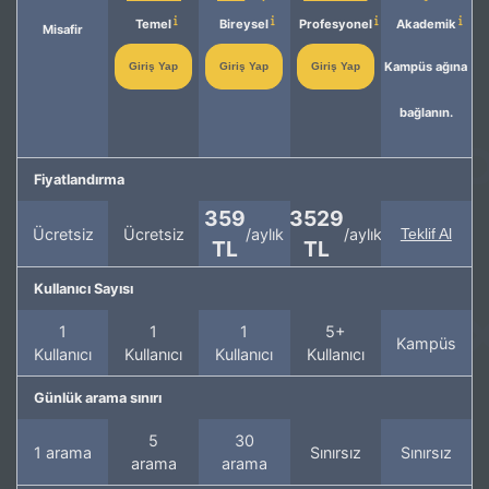
Temel
Bireysel
Profesyonel
Akademik
Misafir
Kampüs ağına
Giriş Yap
Giriş Yap
Giriş Yap
bağlanın.
Fiyatlandırma
359
3529
Ücretsiz
Ücretsiz
/aylık
/aylık
Teklif Al
TL
TL
Kullanıcı Sayısı
1
1
1
5+
Kampüs
Kullanıcı
Kullanıcı
Kullanıcı
Kullanıcı
Günlük arama sınırı
5
30
1 arama
Sınırsız
Sınırsız
arama
arama