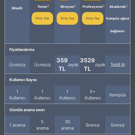
Temel
Bireysel
Profesyonel
Akademik
Misafir
Kampüs ağına
Giriş Yap
Giriş Yap
Giriş Yap
bağlanın.
Fiyatlandırma
359
3529
Ücretsiz
Ücretsiz
/aylık
/aylık
Teklif Al
TL
TL
Kullanıcı Sayısı
1
1
1
5+
Kampüs
Kullanıcı
Kullanıcı
Kullanıcı
Kullanıcı
Günlük arama sınırı
5
30
1 arama
Sınırsız
Sınırsız
arama
arama