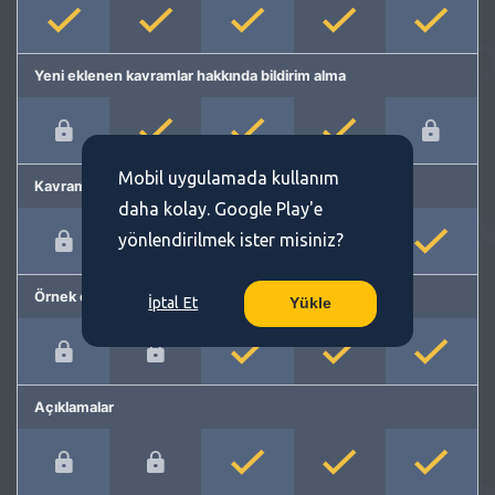
Yeni eklenen kavramlar hakkında bildirim alma
Mobil uygulamada kullanım
Kavram önerme
daha kolay. Google Play'e
yönlendirilmek ister misiniz?
Örnek cümleler
İptal Et
Yükle
Açıklamalar