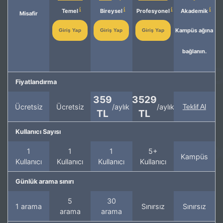
Temel
Bireysel
Profesyonel
Akademik
Misafir
Kampüs ağına
Giriş Yap
Giriş Yap
Giriş Yap
bağlanın.
Fiyatlandırma
359
3529
Ücretsiz
Ücretsiz
/aylık
/aylık
Teklif Al
TL
TL
Kullanıcı Sayısı
1
1
1
5+
Kampüs
Kullanıcı
Kullanıcı
Kullanıcı
Kullanıcı
Günlük arama sınırı
5
30
1 arama
Sınırsız
Sınırsız
arama
arama