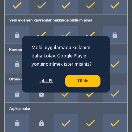
Yeni eklenen kavramlar hakkında bildirim alma
Mobil uygulamada kullanım
Kavram önerme
daha kolay. Google Play'e
yönlendirilmek ister misiniz?
Örnek cümleler
İptal Et
Yükle
Açıklamalar