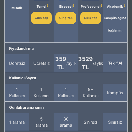
Temel
Bireysel
Profesyonel
Akademik
Misafir
Kampüs ağına
Giriş Yap
Giriş Yap
Giriş Yap
bağlanın.
Fiyatlandırma
359
3529
Ücretsiz
Ücretsiz
/aylık
/aylık
Teklif Al
TL
TL
Kullanıcı Sayısı
1
1
1
5+
Kampüs
Kullanıcı
Kullanıcı
Kullanıcı
Kullanıcı
Günlük arama sınırı
5
30
1 arama
Sınırsız
Sınırsız
arama
arama