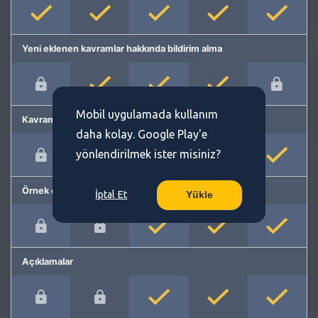
Yeni eklenen kavramlar hakkında bildirim alma
Mobil uygulamada kullanım
Kavram önerme
daha kolay. Google Play'e
yönlendirilmek ister misiniz?
Örnek cümleler
İptal Et
Yükle
Açıklamalar