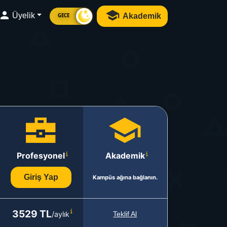
Üyelik
Akademik
GECE
Profesyonel
Akademik
Giriş Yap
Kampüs ağına bağlanın.
3529 TL
/aylık
Teklif Al