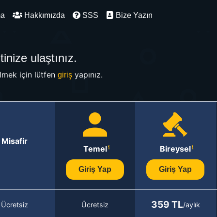
ma
Hakkımızda
SSS
Bize Yazın
inize ulaştınız.
mek için lütfen
yapınız.
giriş
Misafir
Temel
Bireysel
Giriş Yap
Giriş Yap
359 TL
Ücretsiz
Ücretsiz
/aylık