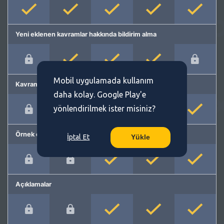
Yeni eklenen kavramlar hakkında bildirim alma
Mobil uygulamada kullanım
Kavram önerme
daha kolay. Google Play'e
yönlendirilmek ister misiniz?
Örnek cümleler
İptal Et
Yükle
Açıklamalar