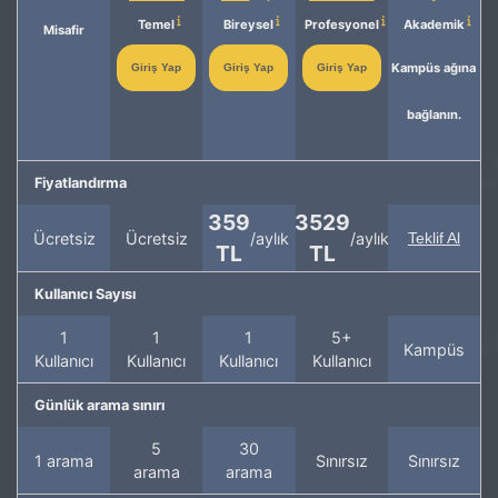
Temel
Bireysel
Profesyonel
Akademik
Misafir
Kampüs ağına
Giriş Yap
Giriş Yap
Giriş Yap
bağlanın.
Fiyatlandırma
359
3529
Ücretsiz
Ücretsiz
/aylık
/aylık
Teklif Al
TL
TL
Kullanıcı Sayısı
1
1
1
5+
Kampüs
Kullanıcı
Kullanıcı
Kullanıcı
Kullanıcı
Günlük arama sınırı
5
30
1 arama
Sınırsız
Sınırsız
arama
arama