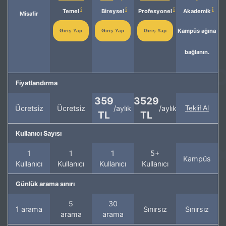
Temel
Bireysel
Profesyonel
Akademik
Misafir
Kampüs ağına
Giriş Yap
Giriş Yap
Giriş Yap
bağlanın.
Fiyatlandırma
359
3529
Ücretsiz
Ücretsiz
/aylık
/aylık
Teklif Al
TL
TL
Kullanıcı Sayısı
1
1
1
5+
Kampüs
Kullanıcı
Kullanıcı
Kullanıcı
Kullanıcı
Günlük arama sınırı
5
30
1 arama
Sınırsız
Sınırsız
arama
arama