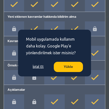
Yeni eklenen kavramlar hakkında bildirim alma
Mobil uygulamada kullanım
Kavram önerme
daha kolay. Google Play'e
yönlendirilmek ister misiniz?
Örnek cümleler
İptal Et
Yükle
Açıklamalar