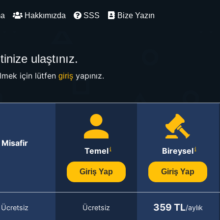
ma
Hakkımızda
SSS
Bize Yazın
inize ulaştınız.
mek için lütfen
yapınız.
giriş
Misafir
Temel
Bireysel
Giriş Yap
Giriş Yap
359 TL
Ücretsiz
Ücretsiz
/aylık