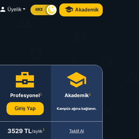
Üyelik
Akademik
GECE
Profesyonel
Akademik
Giriş Yap
Kampüs ağına bağlanın.
3529 TL
/aylık
Teklif Al