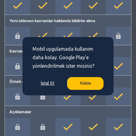
Yeni eklenen kavramlar hakkında bildirim alma
Mobil uygulamada kullanım
Kavram önerme
daha kolay. Google Play'e
yönlendirilmek ister misiniz?
Örnek cümleler
İptal Et
Yükle
Açıklamalar