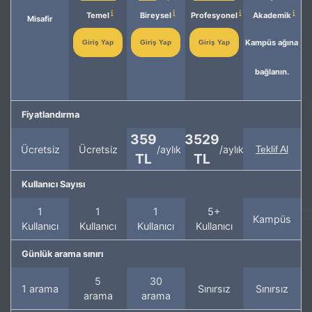
Temel
Bireysel
Profesyonel
Akademik
Misafir
Kampüs ağına
Giriş Yap
Giriş Yap
Giriş Yap
bağlanın.
Fiyatlandırma
359
3529
Ücretsiz
Ücretsiz
/aylık
/aylık
Teklif Al
TL
TL
Kullanıcı Sayısı
1
1
1
5+
Kampüs
Kullanıcı
Kullanıcı
Kullanıcı
Kullanıcı
Günlük arama sınırı
5
30
1 arama
Sınırsız
Sınırsız
arama
arama