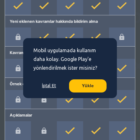
Yeni eklenen kavramlar hakkında bildirim alma
Mobil uygulamada kullanım
Kavram önerme
daha kolay. Google Play'e
yönlendirilmek ister misiniz?
Örnek cümleler
İptal Et
Yükle
Açıklamalar