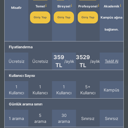
Temel
Bireysel
Profesyonel
Akademik
Misafir
Kampüs ağına
Giriş Yap
Giriş Yap
Giriş Yap
bağlanın.
Fiyatlandırma
359
3529
Ücretsiz
Ücretsiz
/aylık
/aylık
Teklif Al
TL
TL
Kullanıcı Sayısı
1
1
1
5+
Kampüs
Kullanıcı
Kullanıcı
Kullanıcı
Kullanıcı
Günlük arama sınırı
5
30
1 arama
Sınırsız
Sınırsız
arama
arama