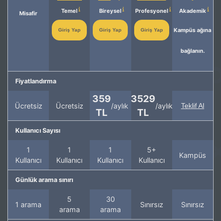
Temel
Bireysel
Profesyonel
Akademik
Misafir
Kampüs ağına
Giriş Yap
Giriş Yap
Giriş Yap
bağlanın.
Fiyatlandırma
359
3529
Ücretsiz
Ücretsiz
/aylık
/aylık
Teklif Al
TL
TL
Kullanıcı Sayısı
1
1
1
5+
Kampüs
Kullanıcı
Kullanıcı
Kullanıcı
Kullanıcı
Günlük arama sınırı
5
30
1 arama
Sınırsız
Sınırsız
arama
arama