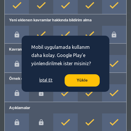
Yeni eklenen kavramlar hakkında bildirim alma
Mobil uygulamada kullanım
Kavram önerme
daha kolay. Google Play'e
yönlendirilmek ister misiniz?
Örnek cümleler
İptal Et
Yükle
Açıklamalar