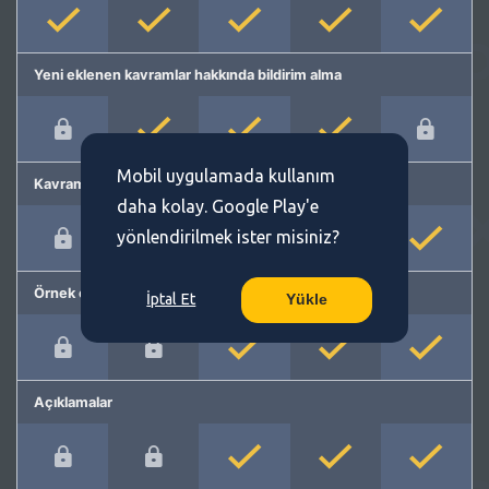
Yeni eklenen kavramlar hakkında bildirim alma
Mobil uygulamada kullanım
Kavram önerme
daha kolay. Google Play'e
yönlendirilmek ister misiniz?
Örnek cümleler
İptal Et
Yükle
Açıklamalar