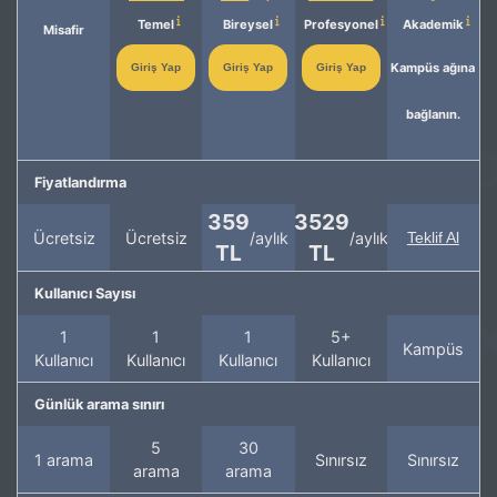
Temel
Bireysel
Profesyonel
Akademik
Misafir
Kampüs ağına
Giriş Yap
Giriş Yap
Giriş Yap
bağlanın.
Fiyatlandırma
359
3529
Ücretsiz
Ücretsiz
/aylık
/aylık
Teklif Al
TL
TL
Kullanıcı Sayısı
1
1
1
5+
Kampüs
Kullanıcı
Kullanıcı
Kullanıcı
Kullanıcı
Günlük arama sınırı
5
30
1 arama
Sınırsız
Sınırsız
arama
arama