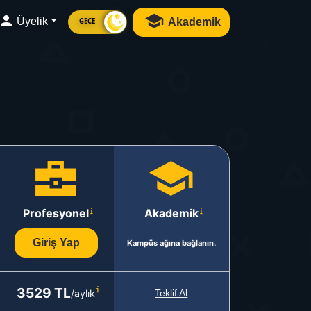
Üyelik
Akademik
GECE
Profesyonel
Akademik
Giriş Yap
Kampüs ağına bağlanın.
3529 TL
/aylık
Teklif Al