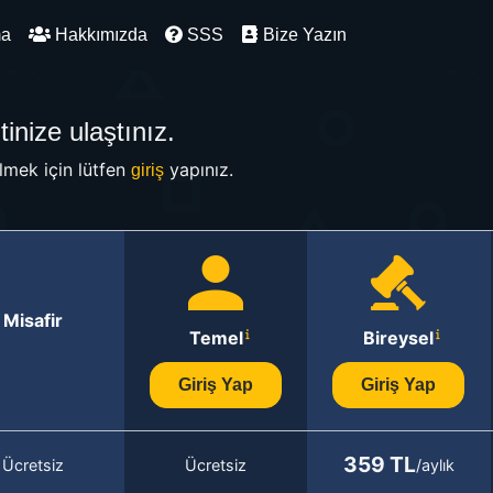
ma
Hakkımızda
SSS
Bize Yazın
inize ulaştınız.
mek için lütfen
yapınız.
giriş
Misafir
Temel
Bireysel
Giriş Yap
Giriş Yap
359 TL
Ücretsiz
Ücretsiz
/aylık