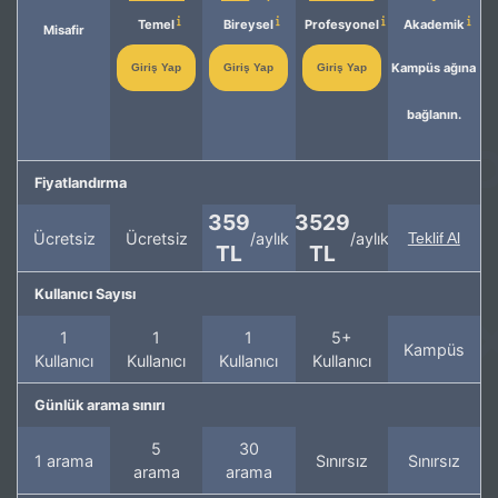
Temel
Bireysel
Profesyonel
Akademik
Misafir
Kampüs ağına
Giriş Yap
Giriş Yap
Giriş Yap
bağlanın.
Fiyatlandırma
359
3529
Ücretsiz
Ücretsiz
/aylık
/aylık
Teklif Al
TL
TL
Kullanıcı Sayısı
1
1
1
5+
Kampüs
Kullanıcı
Kullanıcı
Kullanıcı
Kullanıcı
Günlük arama sınırı
5
30
1 arama
Sınırsız
Sınırsız
arama
arama