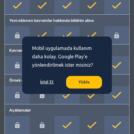
Yeni eklenen kavramlar hakkında bildirim alma
Mobil uygulamada kullanım
Kavram önerme
daha kolay. Google Play'e
yönlendirilmek ister misiniz?
Örnek cümleler
İptal Et
Yükle
Açıklamalar