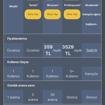
Temel
Bireysel
Profesyonel
Akademik
Misafir
Kampüs ağına
Giriş Yap
Giriş Yap
Giriş Yap
bağlanın.
Fiyatlandırma
359
3529
Ücretsiz
Ücretsiz
/aylık
/aylık
Teklif Al
TL
TL
Kullanıcı Sayısı
1
1
1
5+
Kampüs
Kullanıcı
Kullanıcı
Kullanıcı
Kullanıcı
Günlük arama sınırı
5
30
1 arama
Sınırsız
Sınırsız
arama
arama