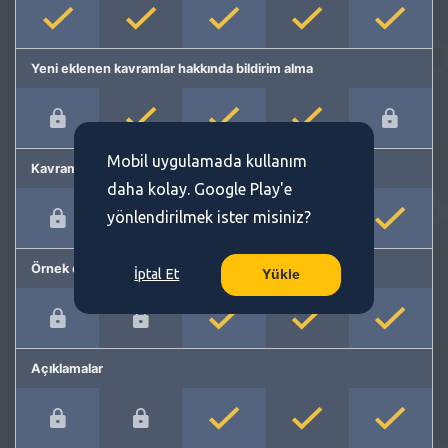
Yeni eklenen kavramlar hakkında bildirim alma
Mobil uygulamada kullanım
Kavram önerme
daha kolay. Google Play'e
yönlendirilmek ister misiniz?
Örnek cümleler
İptal Et
Yükle
Açıklamalar