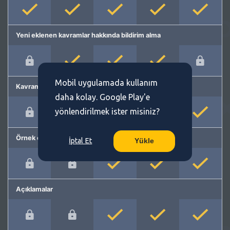
Yeni eklenen kavramlar hakkında bildirim alma
Mobil uygulamada kullanım
Kavram önerme
daha kolay. Google Play'e
yönlendirilmek ister misiniz?
Örnek cümleler
İptal Et
Yükle
Açıklamalar