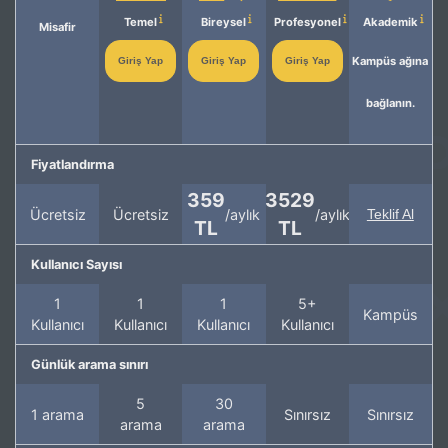
Temel
Bireysel
Profesyonel
Akademik
Misafir
Kampüs ağına
Giriş Yap
Giriş Yap
Giriş Yap
bağlanın.
Fiyatlandırma
359
3529
Ücretsiz
Ücretsiz
/aylık
/aylık
Teklif Al
TL
TL
Kullanıcı Sayısı
1
1
1
5+
Kampüs
Kullanıcı
Kullanıcı
Kullanıcı
Kullanıcı
Günlük arama sınırı
5
30
1 arama
Sınırsız
Sınırsız
arama
arama