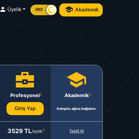
Üyelik
Akademik
GECE
Profesyonel
Akademik
Giriş Yap
Kampüs ağına bağlanın.
3529 TL
/aylık
Teklif Al