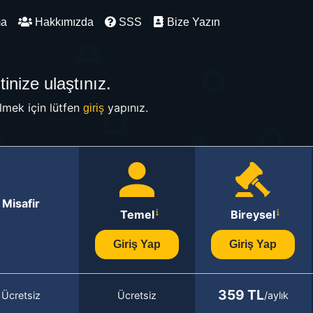
ma
Hakkımızda
SSS
Bize Yazın
inize ulaştınız.
mek için lütfen
yapınız.
giriş
Misafir
Temel
Bireysel
Giriş Yap
Giriş Yap
359 TL
Ücretsiz
Ücretsiz
/aylık