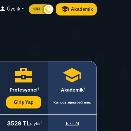
Üyelik
Akademik
GECE
Profesyonel
Akademik
Giriş Yap
Kampüs ağına bağlanın.
3529 TL
/aylık
Teklif Al