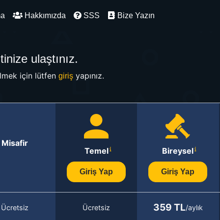
ma
Hakkımızda
SSS
Bize Yazın
inize ulaştınız.
mek için lütfen
yapınız.
giriş
Misafir
Temel
Bireysel
Giriş Yap
Giriş Yap
359 TL
Ücretsiz
Ücretsiz
/aylık