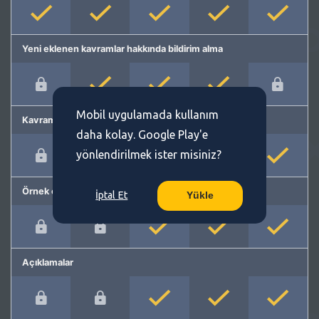
Yeni eklenen kavramlar hakkında bildirim alma
Mobil uygulamada kullanım
Kavram önerme
daha kolay. Google Play'e
yönlendirilmek ister misiniz?
Örnek cümleler
İptal Et
Yükle
Açıklamalar