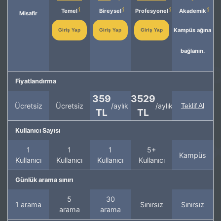
Temel
Bireysel
Profesyonel
Akademik
Misafir
Kampüs ağına
Giriş Yap
Giriş Yap
Giriş Yap
bağlanın.
Fiyatlandırma
359
3529
Ücretsiz
Ücretsiz
/aylık
/aylık
Teklif Al
TL
TL
Kullanıcı Sayısı
1
1
1
5+
Kampüs
Kullanıcı
Kullanıcı
Kullanıcı
Kullanıcı
Günlük arama sınırı
5
30
1 arama
Sınırsız
Sınırsız
arama
arama