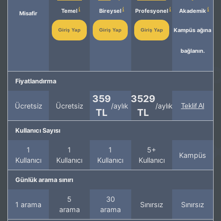
Temel
Bireysel
Profesyonel
Akademik
Misafir
Kampüs ağına
Giriş Yap
Giriş Yap
Giriş Yap
bağlanın.
Fiyatlandırma
359
3529
Ücretsiz
Ücretsiz
/aylık
/aylık
Teklif Al
TL
TL
Kullanıcı Sayısı
1
1
1
5+
Kampüs
Kullanıcı
Kullanıcı
Kullanıcı
Kullanıcı
Günlük arama sınırı
5
30
1 arama
Sınırsız
Sınırsız
arama
arama