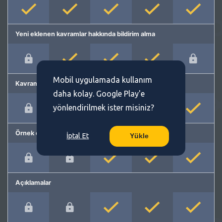
Yeni eklenen kavramlar hakkında bildirim alma
Mobil uygulamada kullanım
Kavram önerme
daha kolay. Google Play'e
yönlendirilmek ister misiniz?
Örnek cümleler
İptal Et
Yükle
Açıklamalar