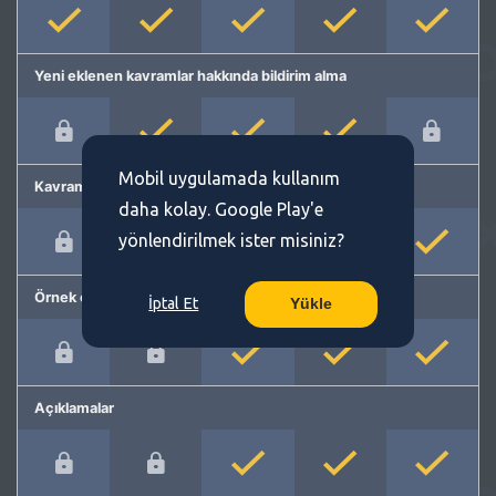
Yeni eklenen kavramlar hakkında bildirim alma
Mobil uygulamada kullanım
Kavram önerme
daha kolay. Google Play'e
yönlendirilmek ister misiniz?
Örnek cümleler
İptal Et
Yükle
Açıklamalar