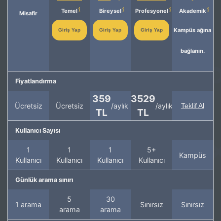
Temel
Bireysel
Profesyonel
Akademik
Misafir
Kampüs ağına
Giriş Yap
Giriş Yap
Giriş Yap
bağlanın.
Fiyatlandırma
359
3529
Ücretsiz
Ücretsiz
/aylık
/aylık
Teklif Al
TL
TL
Kullanıcı Sayısı
1
1
1
5+
Kampüs
Kullanıcı
Kullanıcı
Kullanıcı
Kullanıcı
Günlük arama sınırı
5
30
1 arama
Sınırsız
Sınırsız
arama
arama