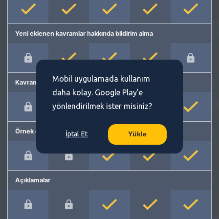
Yeni eklenen kavramlar hakkında bildirim alma
Mobil uygulamada kullanım
Kavram önerme
daha kolay. Google Play'e
yönlendirilmek ister misiniz?
Örnek cümleler
İptal Et
Yükle
Açıklamalar