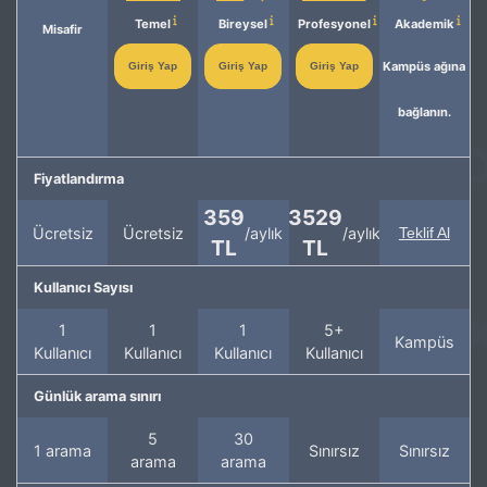
Temel
Bireysel
Profesyonel
Akademik
Misafir
Kampüs ağına
Giriş Yap
Giriş Yap
Giriş Yap
bağlanın.
Fiyatlandırma
359
3529
Ücretsiz
Ücretsiz
/aylık
/aylık
Teklif Al
TL
TL
Kullanıcı Sayısı
1
1
1
5+
Kampüs
Kullanıcı
Kullanıcı
Kullanıcı
Kullanıcı
Günlük arama sınırı
5
30
1 arama
Sınırsız
Sınırsız
arama
arama