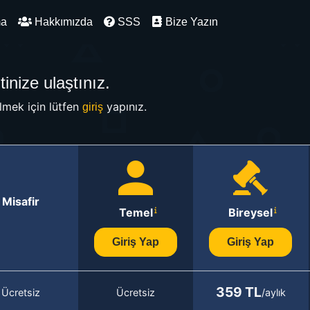
ma
Hakkımızda
SSS
Bize Yazın
inize ulaştınız.
mek için lütfen
yapınız.
giriş
Misafir
Temel
Bireysel
Giriş Yap
Giriş Yap
359 TL
Ücretsiz
Ücretsiz
/aylık