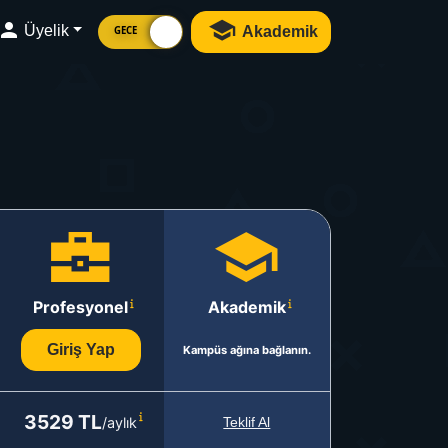
Üyelik
Akademik
GECE
Profesyonel
Akademik
Giriş Yap
Kampüs ağına bağlanın.
3529 TL
/aylık
Teklif Al