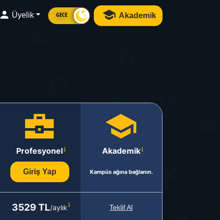
Üyelik
Akademik
GECE
Profesyonel
Akademik
Giriş Yap
Kampüs ağına bağlanın.
3529 TL
/aylık
Teklif Al