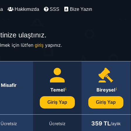
ma
Hakkımızda
SSS
Bize Yazın
inize ulaştınız.
mek için lütfen
yapınız.
giriş
Misafir
Temel
Bireysel
Giriş Yap
Giriş Yap
359 TL
Ücretsiz
Ücretsiz
/aylık