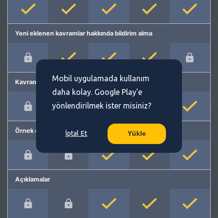
Yeni eklenen kavramlar hakkında bildirim alma
Mobil uygulamada kullanım
Kavram önerme
daha kolay. Google Play'e
yönlendirilmek ister misiniz?
Örnek cümleler
İptal Et
Yükle
Açıklamalar