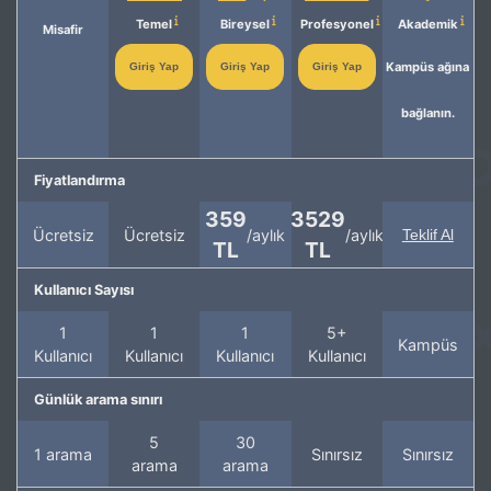
Temel
Bireysel
Profesyonel
Akademik
Misafir
Kampüs ağına
Giriş Yap
Giriş Yap
Giriş Yap
bağlanın.
Fiyatlandırma
359
3529
Ücretsiz
Ücretsiz
/aylık
/aylık
Teklif Al
TL
TL
Kullanıcı Sayısı
1
1
1
5+
Kampüs
Kullanıcı
Kullanıcı
Kullanıcı
Kullanıcı
Günlük arama sınırı
5
30
1 arama
Sınırsız
Sınırsız
arama
arama