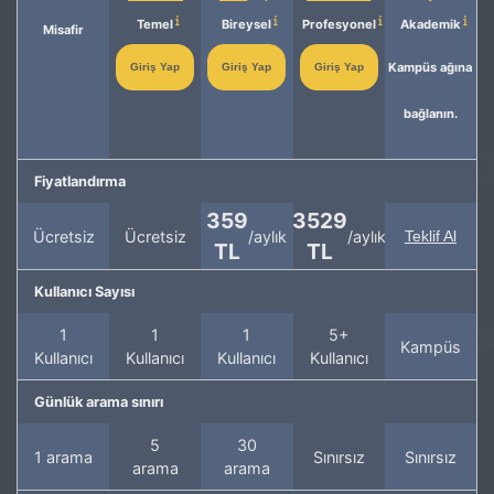
Temel
Bireysel
Profesyonel
Akademik
Misafir
Kampüs ağına
Giriş Yap
Giriş Yap
Giriş Yap
bağlanın.
Fiyatlandırma
359
3529
Ücretsiz
Ücretsiz
/aylık
/aylık
Teklif Al
TL
TL
Kullanıcı Sayısı
1
1
1
5+
Kampüs
Kullanıcı
Kullanıcı
Kullanıcı
Kullanıcı
Günlük arama sınırı
5
30
1 arama
Sınırsız
Sınırsız
arama
arama