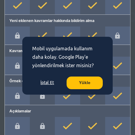
Yeni eklenen kavramlar hakkında bildirim alma
Mobil uygulamada kullanım
Kavram önerme
daha kolay. Google Play'e
yönlendirilmek ister misiniz?
Örnek cümleler
İptal Et
Yükle
Açıklamalar