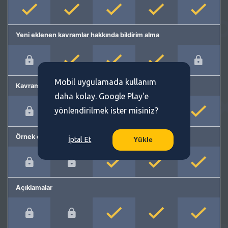
Yeni eklenen kavramlar hakkında bildirim alma
Mobil uygulamada kullanım
Kavram önerme
daha kolay. Google Play'e
yönlendirilmek ister misiniz?
Örnek cümleler
İptal Et
Yükle
Açıklamalar