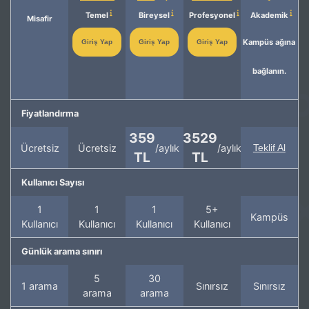
Temel
Bireysel
Profesyonel
Akademik
Misafir
Kampüs ağına
Giriş Yap
Giriş Yap
Giriş Yap
bağlanın.
Fiyatlandırma
359
3529
Ücretsiz
Ücretsiz
/aylık
/aylık
Teklif Al
TL
TL
Kullanıcı Sayısı
1
1
1
5+
Kampüs
Kullanıcı
Kullanıcı
Kullanıcı
Kullanıcı
Günlük arama sınırı
5
30
1 arama
Sınırsız
Sınırsız
arama
arama