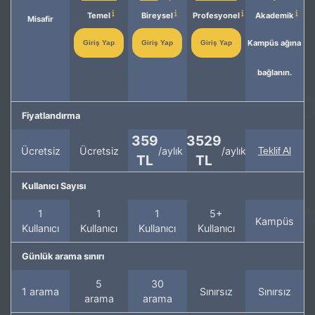
Temel
Bireysel
Profesyonel
Akademik
Misafir
Kampüs ağına
Giriş Yap
Giriş Yap
Giriş Yap
bağlanın.
Fiyatlandırma
359
3529
Ücretsiz
Ücretsiz
/aylık
/aylık
Teklif Al
TL
TL
Kullanıcı Sayısı
1
1
1
5+
Kampüs
Kullanıcı
Kullanıcı
Kullanıcı
Kullanıcı
Günlük arama sınırı
5
30
1 arama
Sınırsız
Sınırsız
arama
arama