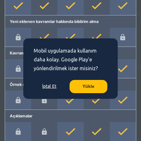
Yeni eklenen kavramlar hakkında bildirim alma
Mobil uygulamada kullanım
Kavram önerme
daha kolay. Google Play'e
yönlendirilmek ister misiniz?
Örnek cümleler
İptal Et
Yükle
Açıklamalar