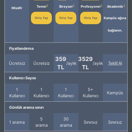
Temel
Bireysel
Profesyonel
Akademik
Misafir
Kampüs ağına
Giriş Yap
Giriş Yap
Giriş Yap
bağlanın.
Fiyatlandırma
359
3529
Ücretsiz
Ücretsiz
/aylık
/aylık
Teklif Al
TL
TL
Kullanıcı Sayısı
1
1
1
5+
Kampüs
Kullanıcı
Kullanıcı
Kullanıcı
Kullanıcı
Günlük arama sınırı
5
30
1 arama
Sınırsız
Sınırsız
arama
arama