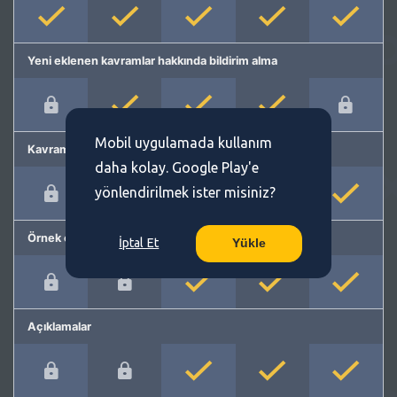
Yeni eklenen kavramlar hakkında bildirim alma
Mobil uygulamada kullanım
Kavram önerme
daha kolay. Google Play'e
yönlendirilmek ister misiniz?
Örnek cümleler
İptal Et
Yükle
Açıklamalar