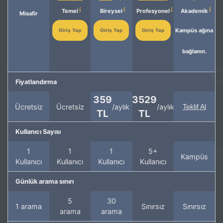
Temel
Bireysel
Profesyonel
Akademik
Misafir
Kampüs ağına
Giriş Yap
Giriş Yap
Giriş Yap
bağlanın.
Fiyatlandırma
359
3529
Ücretsiz
Ücretsiz
/aylık
/aylık
Teklif Al
TL
TL
Kullanıcı Sayısı
1
1
1
5+
Kampüs
Kullanıcı
Kullanıcı
Kullanıcı
Kullanıcı
Günlük arama sınırı
5
30
1 arama
Sınırsız
Sınırsız
arama
arama