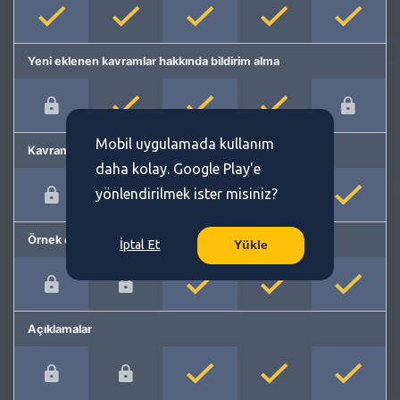
Yeni eklenen kavramlar hakkında bildirim alma
Mobil uygulamada kullanım
Kavram önerme
daha kolay. Google Play'e
yönlendirilmek ister misiniz?
Örnek cümleler
İptal Et
Yükle
Açıklamalar