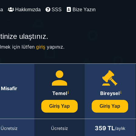
ma
Hakkımızda
SSS
Bize Yazın
inize ulaştınız.
mek için lütfen
yapınız.
giriş
Misafir
Temel
Bireysel
Giriş Yap
Giriş Yap
359 TL
Ücretsiz
Ücretsiz
/aylık