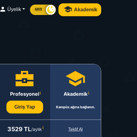
Üyelik
Akademik
GECE
Profesyonel
Akademik
Giriş Yap
Kampüs ağına bağlanın.
3529 TL
/aylık
Teklif Al