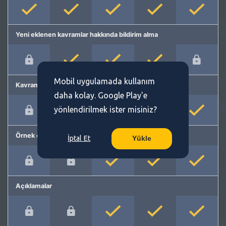
Yeni eklenen kavramlar hakkında bildirim alma
Mobil uygulamada kullanım
Kavram önerme
daha kolay. Google Play'e
yönlendirilmek ister misiniz?
Örnek cümleler
İptal Et
Yükle
Açıklamalar