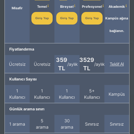
Temel
Bireysel
Profesyonel
Akademik
Misafir
Kampüs ağına
Giriş Yap
Giriş Yap
Giriş Yap
bağlanın.
Fiyatlandırma
359
3529
Ücretsiz
Ücretsiz
/aylık
/aylık
Teklif Al
TL
TL
Kullanıcı Sayısı
1
1
1
5+
Kampüs
Kullanıcı
Kullanıcı
Kullanıcı
Kullanıcı
Günlük arama sınırı
5
30
1 arama
Sınırsız
Sınırsız
arama
arama