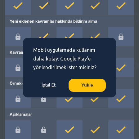
Yeni eklenen kavramlar hakkında bildirim alma
Mobil uygulamada kullanım
Kavram önerme
daha kolay. Google Play'e
yönlendirilmek ister misiniz?
Örnek cümleler
İptal Et
Yükle
Açıklamalar