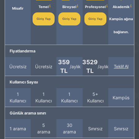
Temel
Bireysel
Profesyonel
Akademik
Misafir
Kampüs ağına
Giriş Yap
Giriş Yap
Giriş Yap
bağlanın.
Fiyatlandırma
359
3529
Ücretsiz
Ücretsiz
/aylık
/aylık
Teklif Al
TL
TL
Kullanıcı Sayısı
1
1
1
5+
Kampüs
Kullanıcı
Kullanıcı
Kullanıcı
Kullanıcı
Günlük arama sınırı
5
30
1 arama
Sınırsız
Sınırsız
arama
arama